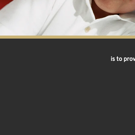
is to pro
WH
CANA
Estamos em um mome