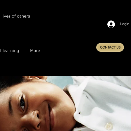
lives of others
Login
CONTACT US
f learning
More