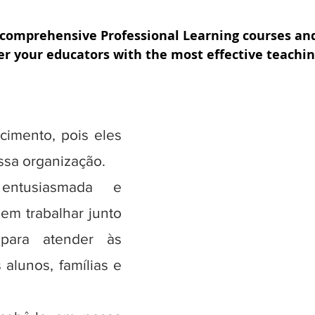
, pensamentos e
os literalmente os
e comprehensive
Professional Learning
courses and
 your educators with the most effective teaching
 autenticidade,
dade, confiança,
novação, liderança,
scimento, pois eles
ssa organização.
entusiasmada e
em trabalhar junto
para atender às
alunos, famílias e