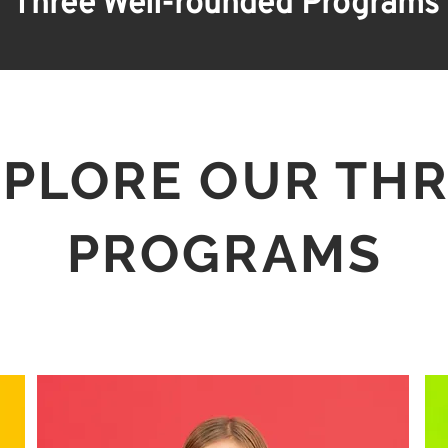
Three Well-rounded Programs
omprehensive,
a educação é
rnar o mundo um
arar alunos e
XPLORE OUR TH
o mundo para o
spectos de suas
PROGRAMS
vemos operar uma
s escolas para o
competências ao
 está mudando
mbém se tornou