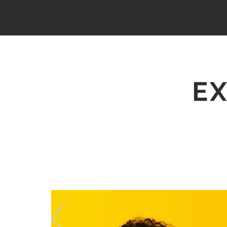
história.
Na International C
acreditamos que 
fundamental para to
lugar melhor. Prep
E
educadores em todo 
sucesso em todos os a
vidas significa que de
mudança de enfoque na
desenvolvimento de 
longo da vida.
Não apenas o mundo
rapidamente, mas ta