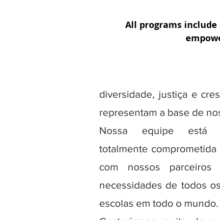
nossos comportamentos
ações no dia a dia. Vivem
All programs includ
empower
valores essenciais de
curiosidade, criativi
integridade, compaixão, i
diversidade, justiça e cre
representam a base de no
Nossa equipe está 
totalmente comprometida 
com nossos parceiros 
necessidades de todos os 
escolas em todo o mundo.