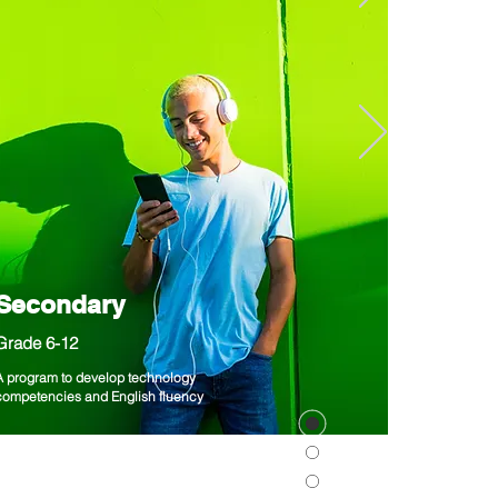
Secondary
Grade 6-12
A program to develop technology
competencies and English fluency
workshops to uplift and
Secondary
practices.
Grade 6-12
A program to develop technology
competencies and English fluency